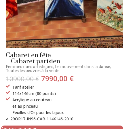
Cabaret en fête
– Cabaret parisien
Femmes nues artistiques
,
Le mouvement dans la danse
,
Toutes les oeuvres à la vente
7990,00
€
10900,00
€
Tarif atelier
114x146cm (80 points)
Acrylique au couteau
et au pinceau
Feuilles d'Or pour les bijoux
✔ 29OR17-IN96-CAB-114X146-2010
Ajouter au panier