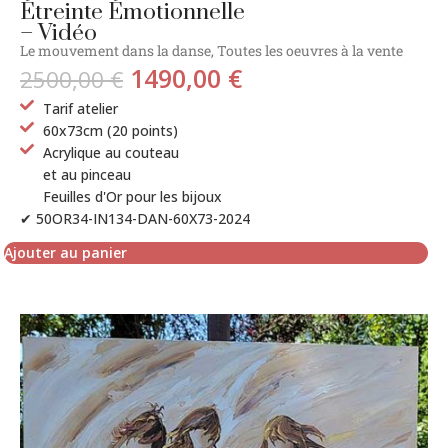
Étreinte Émotionnelle
– Vidéo
Le mouvement dans la danse
,
Toutes les oeuvres à la vente
1490,00
€
2500,00
€
Tarif atelier
60x73cm (20 points)
Acrylique au couteau
et au pinceau
Feuilles d'Or pour les bijoux
✔ 50OR34-IN134-DAN-60X73-2024
Ajouter au panier