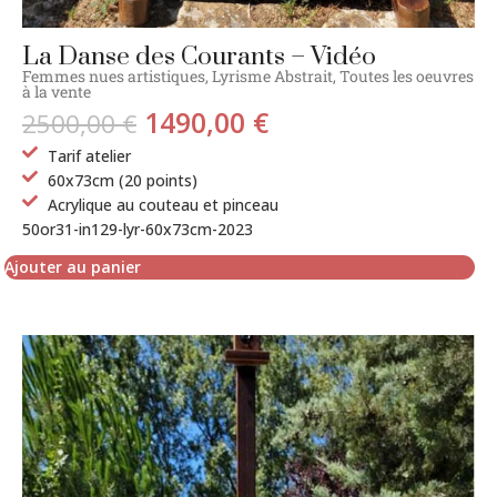
La Danse des Courants – Vidéo
Femmes nues artistiques
,
Lyrisme Abstrait
,
Toutes les oeuvres
à la vente
1490,00
€
2500,00
€
Tarif atelier
60x73cm (20 points)
Acrylique au couteau et pinceau
50or31-in129-lyr-60x73cm-2023
Ajouter au panier