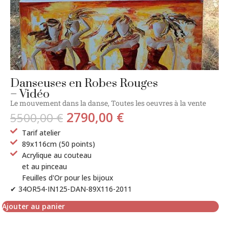
Danseuses en Robes Rouges
– Vidéo
Le mouvement dans la danse
,
Toutes les oeuvres à la vente
2790,00
€
5500,00
€
Tarif atelier
89x116cm (50 points)
Acrylique au couteau
et au pinceau
Feuilles d'Or pour les bijoux
✔ 34OR54-IN125-DAN-89X116-2011
Ajouter au panier