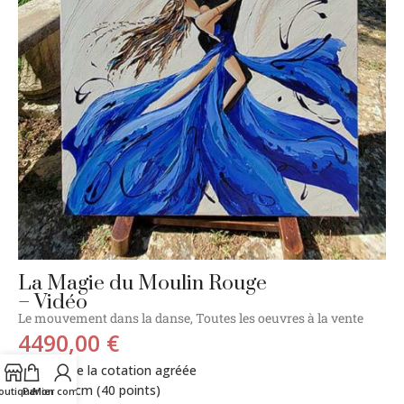
La Magie du Moulin Rouge
– Vidéo
Le mouvement dans la danse
,
Toutes les oeuvres à la vente
4490,00
€
Tarif de la cotation agréée
90x90cm (40 points)
outique
Panier
Mon compte