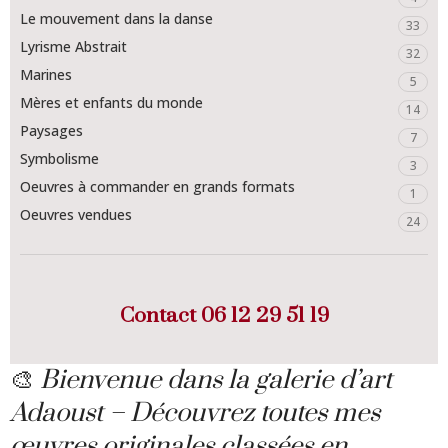
Le mouvement dans la danse
33
Lyrisme Abstrait
32
Marines
5
Mères et enfants du monde
14
Paysages
7
Symbolisme
3
Oeuvres à commander en grands formats
1
Oeuvres vendues
24
Contact
06 12 29 51 19
🎨
Bienvenue dans la galerie d’art
Adaoust – Découvrez toutes mes
œuvres originales classées en