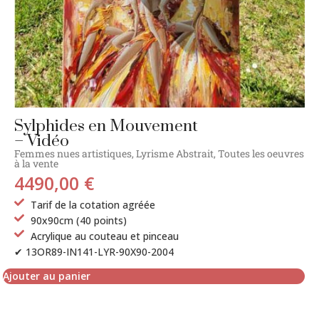
Sylphides en Mouvement
– Vidéo
Femmes nues artistiques
,
Lyrisme Abstrait
,
Toutes les oeuvres
à la vente
4490,00
€
Tarif de la cotation agréée
90x90cm (40 points)
Acrylique au couteau et pinceau
✔ 13OR89-IN141-LYR-90X90-2004
Ajouter au panier