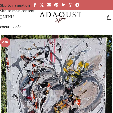
Skip to navigation
Skip to main content
MENU
Accueil
»
Tableaux à la vente
»
Cœur Électro– Lyrisme Abstrait
coeur– Vidéo
-56%