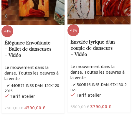
-42%
-41%
Envolée lyrique d’un
Élégance Envoûtante
couple de danseurs
– Ballet de danseuses
– Vidéo
– Vidéo
Le mouvement dans la
Le mouvement dans la
danse
,
Toutes les oeuvres à
danse
,
Toutes les oeuvres à
la vente
la vente
-
✔ 50OR16-IN65-DAN-97X130-2
-
✔ 44OR71-IN88-DAN-120X120-
023
2015
Tarif atelier
Tarif atelier
3790,00
€
6500,00
€
4390,00
€
7500,00
€