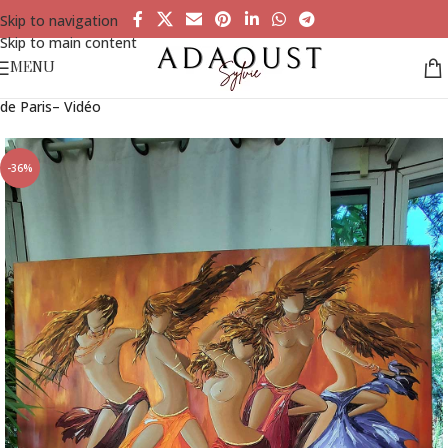
Skip to navigation
Skip to main content
MENU
Accueil
»
Tableaux à la vente
»
Cabaret Enchanté, Les Danseuses
de Paris– Vidéo
-36%