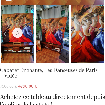
Cabaret Enchanté, Les Danseuses de Paris
– Vidéo
4790,00
€
7500,00
€
Achetez ce tableau directement depuis
l’atelier de l’artiste !