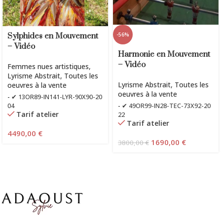
Sylphides en Mouvement
-56%
– Vidéo
Harmonie en Mouvement
– Vidéo
Femmes nues artistiques
,
Lyrisme Abstrait
,
Toutes les
Lyrisme Abstrait
,
Toutes les
oeuvres à la vente
oeuvres à la vente
-
✔ 13OR89-IN141-LYR-90X90-20
04
-
✔ 49OR99-IN28-TEC-73X92-20
Tarif atelier
22
Tarif atelier
4490,00
€
1690,00
€
3800,00
€