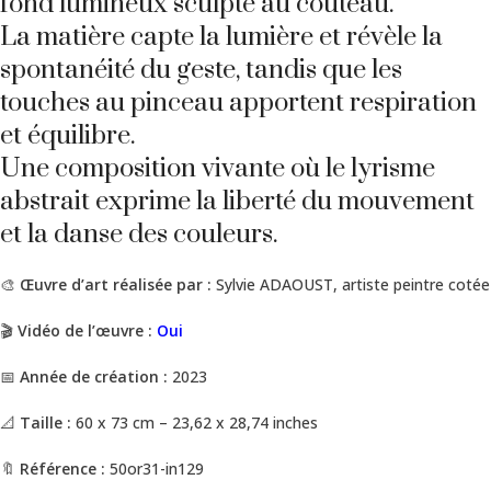
fond lumineux sculpté au couteau.
La matière capte la lumière et révèle la
spontanéité du geste, tandis que les
touches au pinceau apportent respiration
et équilibre.
Une composition vivante où le lyrisme
abstrait exprime la liberté du mouvement
et la danse des couleurs.
🎨
Œuvre d’art réalisée par :
Sylvie ADAOUST, artiste peintre cotée
🎬
Vidéo de l’œuvre :
Oui
📅
Année de création :
2023
📐
Taille :
60 x 73 cm – 23,62 x 28,74 inches
🔖
Référence :
50or31-in129