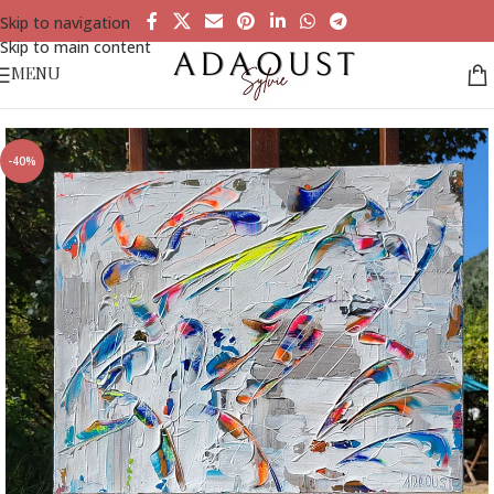
Skip to navigation
Skip to main content
MENU
Accueil
»
Tableaux à la vente
»
La Danse des Courants – Vidéo
-40%