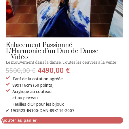
Enlacement Passionné
L’Harmonie d’un Duo de Danse
– Vidéo
Le mouvement dans la danse
,
Toutes les oeuvres à la vente
4490,00
€
5500,00
€
Tarif de la cotation agréée
89x116cm (50 points)
Acrylique au couteau
et au pinceau
Feuilles d'Or pour les bijoux
✔ 19OR23-IN100-DAN-89X116-2007
Ajouter au panier