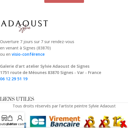
Ouverture 7 jours sur 7 sur rendez-vous
en venant à Signes (83870)
ou en
visio-conférence
Galerie d'art atelier Sylvie Adaoust de Signes
1751 route de Méounes 83870 Signes - Var - France
06 12 29 51 19
LIENS UTILES
Tous droits réservés par l'artiste peintre Sylvie Adaoust
outique
Panier
Mon compte