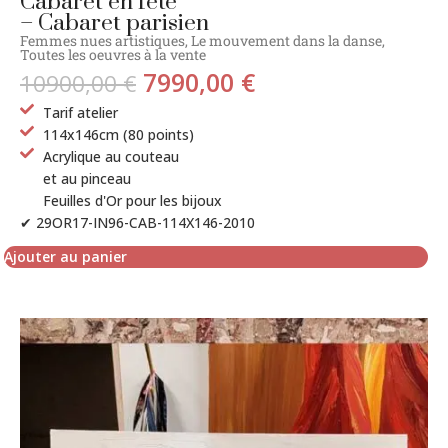
Cabaret en fête
– Cabaret parisien
Femmes nues artistiques
,
Le mouvement dans la danse
,
Toutes les oeuvres à la vente
7990,00
€
10900,00
€
Tarif atelier
114x146cm (80 points)
Acrylique au couteau
et au pinceau
Feuilles d'Or pour les bijoux
✔ 29OR17-IN96-CAB-114X146-2010
Ajouter au panier