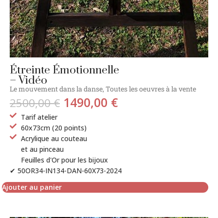
Étreinte Émotionnelle
– Vidéo
Le mouvement dans la danse
,
Toutes les oeuvres à la vente
1490,00
€
2500,00
€
Tarif atelier
60x73cm (20 points)
Acrylique au couteau
et au pinceau
Feuilles d'Or pour les bijoux
✔ 50OR34-IN134-DAN-60X73-2024
Ajouter au panier