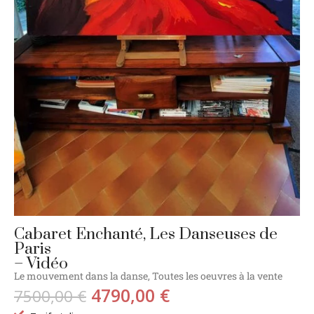
Cabaret Enchanté, Les Danseuses de
Paris
– Vidéo
Le mouvement dans la danse
,
Toutes les oeuvres à la vente
4790,00
€
7500,00
€