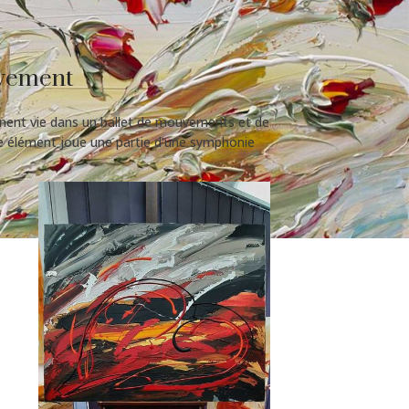
uvement
nent vie dans un ballet de mouvements et de
ue élément joue une partie d’une symphonie