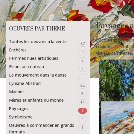
Paysages 
OEUVRES PAR THÈME
Découvrez ma colle
Toutes les oeuvres à la vente
87
couleurs. Ces tabl
Enchères
0
visuelle captivante.
Femmes nues artistiques
8
Fleurs au couteau
4
Le mouvement dans la danse
33
Lyrisme Abstrait
32
Marines
5
Mères et enfants du monde
14
Paysages
7
Symbolisme
3
Oeuvres à commander en grands
1
formats