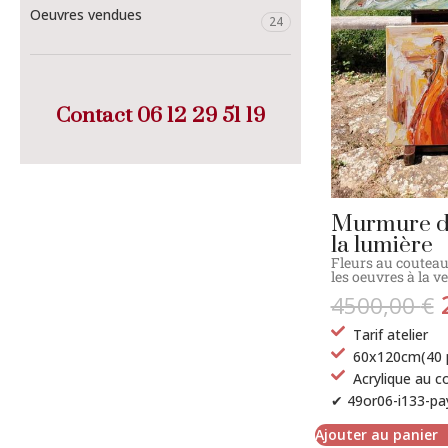
Oeuvres vendues
24
Contact
06 12 29 51 19
Murmure du
la lumière
Fleurs au coutea
les oeuvres à la v
4500,00
€
Tarif atelier
60x120cm(40 
Acrylique au c
✔ 49or06-i133-pa
Ajouter au panier