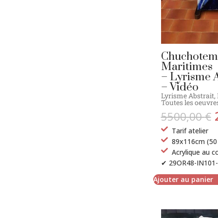
Chuchotem
Maritimes
– Lyrisme A
– Vidéo
Lyrisme Abstrait
,
Toutes les oeuvres
5500,00
€
Tarif atelier
89x116cm (50 
Acrylique au c
✔ 29OR48-IN101-
Ajouter au panier