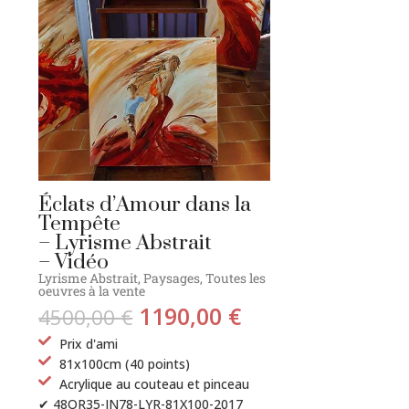
Éclats d’Amour dans la
Tempête
– Lyrisme Abstrait
– Vidéo
Lyrisme Abstrait
,
Paysages
,
Toutes les
oeuvres à la vente
1190,00
€
4500,00
€
Prix d'ami
81x100cm (40 points)
Acrylique au couteau et pinceau
✔ 48OR35-IN78-LYR-81X100-2017