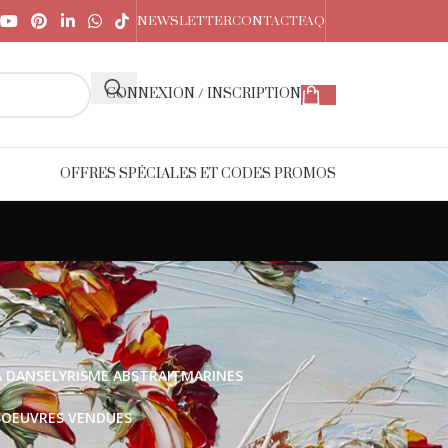
NEWSLETTER
CONTACT
FAQ
CONNEXION / INSCRIPTION
OFFRES SPÉCIALES ET CODES PROMOS
A DANSE
LYRISME ABSTRAIT
MARINES
S
OEUVRES VENDUES