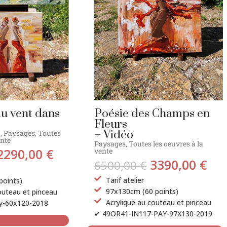
 vent dans
Poésie des Champs en
Fleurs
– Vidéo
u
,
Paysages
,
Toutes
ente
Paysages
,
Toutes les oeuvres à la
2290,00
€
vente
3390,00
€
6500,00
€
Tarif atelier
points)
97x130cm (60 points)
outeau et pinceau
Acrylique au couteau et pinceau
y-60x120-2018
✔ 49OR41-IN117-PAY-97X130-2019