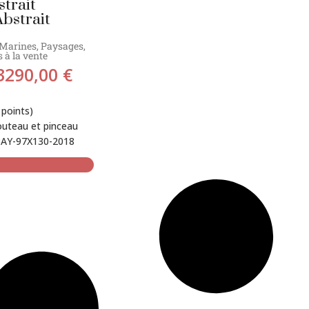
trait
bstrait
Marines
,
Paysages
,
 à la vente
3290,00
€
points)
outeau et pinceau
AY-97X130-2018