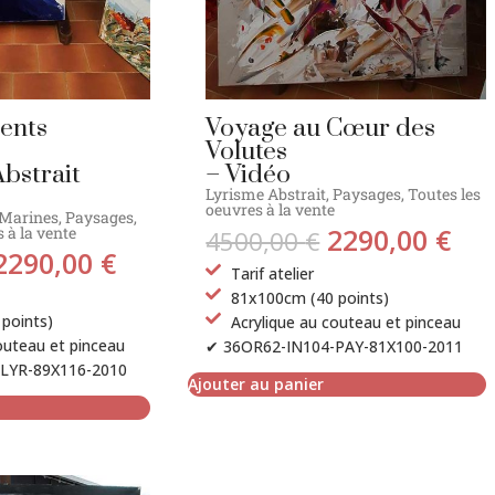
ents
Voyage au Cœur des
Volutes
bstrait
– Vidéo
Lyrisme Abstrait
,
Paysages
,
Toutes les
oeuvres à la vente
Marines
,
Paysages
,
2290,00
€
 à la vente
4500,00
€
2290,00
€
Tarif atelier
81x100cm (40 points)
points)
Acrylique au couteau et pinceau
outeau et pinceau
✔ 36OR62-IN104-PAY-81X100-2011
LYR-89X116-2010
Ajouter au panier