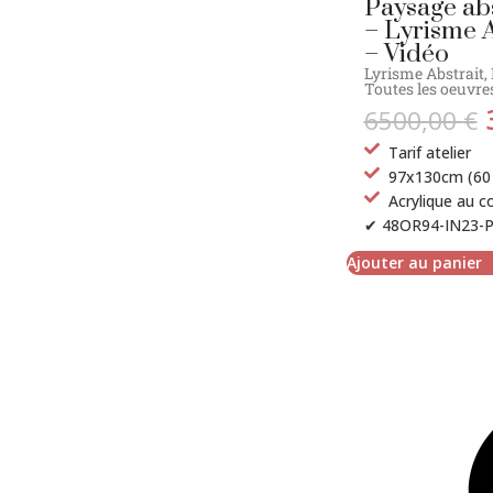
Paysage abs
– Lyrisme A
– Vidéo
Lyrisme Abstrait
,
Toutes les oeuvres
6500,00
€
Tarif atelier
97x130cm (60 
Acrylique au c
✔ 48OR94-IN23-P
Ajouter au panier