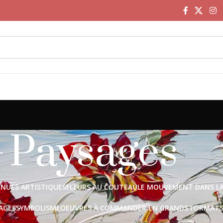
Paysages
NUES ARTISTIQUES
FLEURS AU COUTEAU
LE MOUVEMENT DANS L
AGES
SYMBOLISME
OEUVRES À COMMANDER EN GRANDS FORMAT