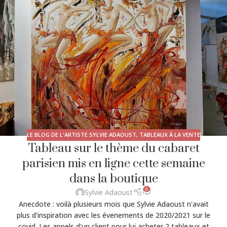
LE BLOG DE L'ARTISTE SYLVIE ADAOUST
,
TABLEAUX À LA VENTE
Tableau sur le thème du cabaret
parisien mis en ligne cette semaine
dans la boutique
0
Sylvie Adaoust
Anecdote : voilà plusieurs mois que Sylvie Adaoust n'avait
plus d'inspiration avec les évenements de 2020/2021 sur le
covid. Les appels d'un client pour lui acheter 2 tableaux et