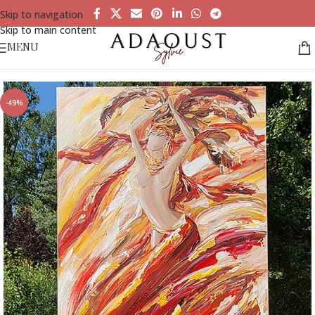
Skip to navigation
Skip to main content
MENU
Accueil
»
Tableaux à la vente
»
La belle danseuse de cabaret– Vidéo
-49%