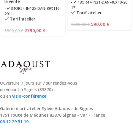
la vente
-
✔ 48OR47-IN31-DAN-40X40-20
17
-
✔ 34OR54-IN125-DAN-89X116-
Tarif atelier
2011
Tarif atelier
590,00
€
1000,00
€
2790,00
€
5500,00
€
Ouverture 7 jours sur 7 sur rendez-vous
en venant à Signes (83870)
ou en
visio-conférence
Galerie d'art atelier Sylvie Adaoust de Signes
1751 route de Méounes 83870 Signes - Var - France
06 12 29 51 19